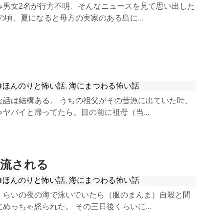
み男女2名が行方不明、そんなニュースを見て思い出した
の頃、夏になると母方の実家のある島に...
ほんのりと怖い話
,
海にまつわる怖い話
な話は結構ある。 うちの祖父がその昔漁に出ていた時、
ヤバイと帰ってたら、目の前に祖母（当...
に流される
ほんのりと怖い話
,
海にまつわる怖い話
くらいの夜の海で泳いでいたら（服のまんま）自殺と間
めっちゃ怒られた。 その三日後くらいに...