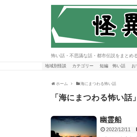
怖い話・不思議な話・都市伝説をまとめ
地域別怪談
カテゴリー
短編 怖い話
お
ホーム
海にまつわる怖い話
「
海にまつわる怖い話
幽霊船
2022/12/11