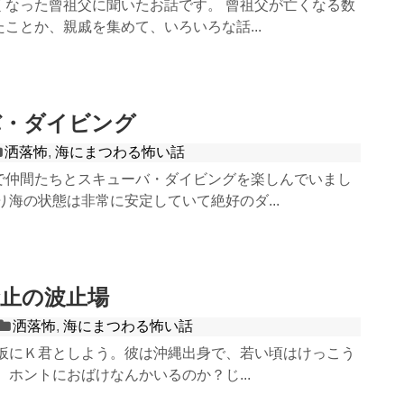
くなった曾祖父に聞いたお話です。 曾祖父が亡くなる数
ことか、親戚を集めて、いろいろな話...
バ・ダイビング
洒落怖
,
海にまつわる怖い話
で仲間たちとスキューバ・ダイビングを楽しんでいまし
り海の状態は非常に安定していて絶好のダ...
止の波止場
洒落怖
,
海にまつわる怖い話
 仮にＫ君としよう。彼は沖縄出身で、若い頃はけっこう
 ホントにおばけなんかいるのか？じ...