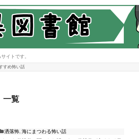
るサイトです。
すすめ怖い話
」
一覧
洒落怖
,
海にまつわる怖い話