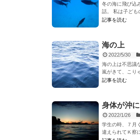
冬の海に飛び込
話。 私は子ども
記事を読む
海の上
2022/5/30
海の上は不思議
嵐がきて、こりゃ
記事を読む
身体が沖
2022/1/26
学生の時、７月
違えられてＫ察に