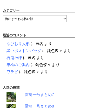
カテゴリー
最近のコメント
ゆびおり人形
に
匿名
より
黒いボストンバッグ
に
鈍色蝶々
より
石鬼神様
に
匿名
より
車検のご案内
に
鈍色蝶々
より
ワラビ
に
鈍色蝶々
より
人気の投稿
雷鳥一号まとめ7
雷鳥一号まとめ8