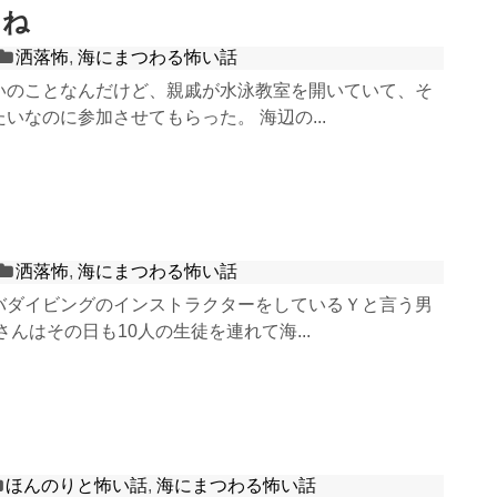
くね
洒落怖
,
海にまつわる怖い話
いのことなんだけど、親戚が水泳教室を開いていて、そ
いなのに参加させてもらった。 海辺の...
洒落怖
,
海にまつわる怖い話
バダイビングのインストラクターをしているＹと言う男
さんはその日も10人の生徒を連れて海...
ほんのりと怖い話
,
海にまつわる怖い話