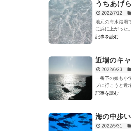
うちあげ
2022/7/12
地元の海水浴場で
に浜に上がった。
記事を読む
近場のキ
2022/6/23
一番下の娘も小
プに行こうと近場
記事を読む
海の中歩
2022/5/31