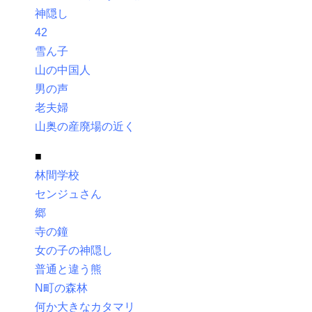
神隠し
42
雪ん子
山の中国人
男の声
老夫婦
山奥の産廃場の近く
■
林間学校
センジュさん
郷
寺の鐘
女の子の神隠し
普通と違う熊
N町の森林
何か大きなカタマリ