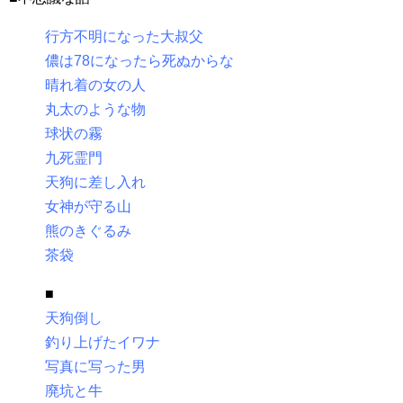
行方不明になった大叔父
儂は78になったら死ぬからな
晴れ着の女の人
丸太のような物
球状の霧
九死霊門
天狗に差し入れ
女神が守る山
熊のきぐるみ
茶袋
■
天狗倒し
釣り上げたイワナ
写真に写った男
廃坑と牛